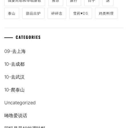
我要向耶和华唱新歌
推荐
旅行
日子
汤
泰山
甜品出炉
碎碎念
雪莉♥DS
鸡类料理
CATEGORIES
09-去上海
10-去成都
10-去武汉
10-爬泰山
Uncategorized
咘噜爱说话