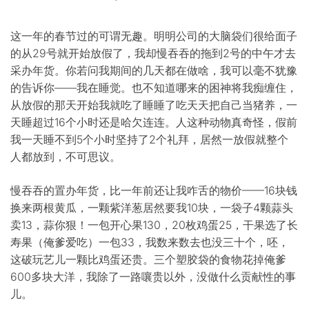
这一年的春节过的可谓无趣。明明公司的大脑袋们很给面子
的从29号就开始放假了，我却慢吞吞的拖到2号的中午才去
采办年货。你若问我期间的几天都在做啥，我可以毫不犹豫
的告诉你——我在睡觉。也不知道哪来的困神将我痴缠住，
从放假的那天开始我就吃了睡睡了吃天天把自己当猪养，一
天睡超过16个小时还是哈欠连连。人这种动物真奇怪，假前
我一天睡不到5个小时坚持了2个礼拜，居然一放假就整个
人都放到，不可思议。
慢吞吞的置办年货，比一年前还让我咋舌的物价——16块钱
换来两根黄瓜，一颗紫洋葱居然要我10块，一袋子4颗蒜头
卖13，蒜你狠！一包开心果130，20枚鸡蛋25，干果选了长
寿果（俺爹爱吃）一包33，我数来数去也没三十个，呸，
这破玩艺儿一颗比鸡蛋还贵。三个塑胶袋的食物花掉俺爹
600多块大洋，我除了一路嚷贵以外，没做什么贡献性的事
儿。