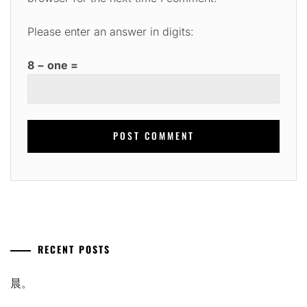
Please enter an answer in digits:
8 − one =
RECENT POSTS
晨。