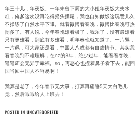
年三十儿，年夜饭。一年未曾下厨的大小姐年夜饭大失水
准，俺爹这次没再吃得摇头摆尾，我也自知做饭这玩意儿久
不操练了自然水平下降。就着微博看春晚，微博比春晚可热
闹多了。有人说，今年春晚难看极了，我乐了，没有最难看
只有更难看，到底有多难看，明年春晚就知道了。一片骂，
一片讽，可大家还是看，中国人八成都有自虐情节。其实我
看春晚到不难理解，在nz的8年，绝少过年，能看看春晚，
逛逛庙会无异于幸福。so，再恶心也捏着鼻子看下去，能回
国当回中国人不容易啊！
我算是老了，今年春节无大事，打算再痛睡5天大白毛儿
觉，然后乖乖给人上班去！
POSTED IN
UNCATEGORIZED